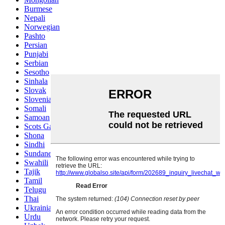
Burmese
Nepali
Norwegian
Pashto
Persian
Punjabi
Serbian
Sesotho
Sinhala
Slovak
Slovenian
Somali
Samoan
Scots Gaelic
Shona
Sindhi
Sundanese
Swahili
Tajik
Tamil
Telugu
Thai
Ukrainian
Urdu