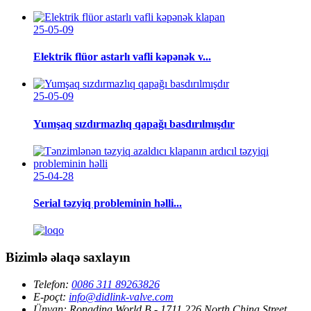
25-05-09
Elektrik flüor astarlı vafli kəpənək v...
25-05-09
Yumşaq sızdırmazlıq qapağı basdırılmışdır
25-04-28
Serial təzyiq probleminin həlli...
Bizimlə əlaqə saxlayın
Telefon:
0086 311 89263826
E-poçt:
info@didlink-valve.com
Ünvan:
Rongding World B - 1711 226 North China Street,