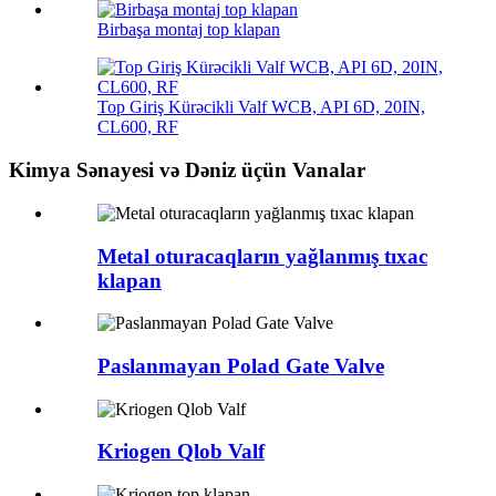
Birbaşa montaj top klapan
Top Giriş Kürəcikli Valf WCB, API 6D, 20IN,
CL600, RF
Kimya Sənayesi və Dəniz üçün Vanalar
Metal oturacaqların yağlanmış tıxac
klapan
Paslanmayan Polad Gate Valve
Kriogen Qlob Valf