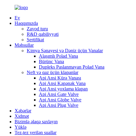
Ev
Haqqımızda
Zavod turu
R&D qabiliyyəti
Sertifikat
Məhsullar
Kimya Sənayesi və Dəniz üçün Vanalar
Alaşımlı Polad Vana
Bürünc Vana
Dupleks Paslanmayan Polad Vana
Neft və qaz üçün klapanlar
Api Ansi Kürə Vanası
Api Ansi Kəpənək Vana
Api Ansi yoxlama klapan
Api Ansi Gate Valve
Api Ansi Globe Valve
Api Ansi Plug Valve
Xəbərlər
Xidmət
Bizimlə əlaqə saxlayın
Yüklə
Tez-tez verilən suallar