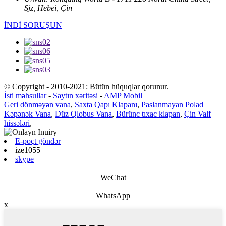
Sjz, Hebei, Çin
İNDİ SORUŞUN
© Copyright - 2010-2021: Bütün hüquqlar qorunur.
İsti məhsullar
-
Saytın xəritəsi
-
AMP Mobil
Geri dönməyən vana
,
Saxta Qapı Klapanı
,
Paslanmayan Polad
Kəpənək Vana
,
Düz Qlobus Vana
,
Bürünc tıxac klapan
,
Çin Valf
hissələri
,
E-poçt göndər
ize1055
skype
WeChat
WhatsApp
x