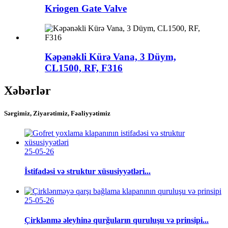
Kriogen Gate Valve
Kəpənəkli Kürə Vana, 3 Düym,
CL1500, RF, F316
Xəbərlər
Sərgimiz, Ziyarətimiz, Fəaliyyətimiz
25-05-26
İstifadəsi və struktur xüsusiyyətləri...
25-05-26
Çirklənmə əleyhinə qurğuların quruluşu və prinsipi...